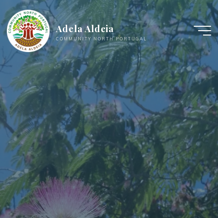
Zum
Inhalt
Adela Aldeia
springen
COMMUNITY NORTH PORTUGAL