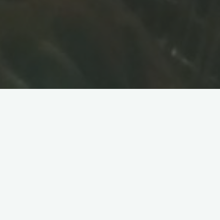
Namensgebung
Dorf bedeutet auf Portugiesisch
Aldeia
und
Adela
ist der
Name einer Frau aus der Geschichte – ihr und ihrer Gesellschaft
verdanken wir die heutigen “Oera Linda Handschriften“.
Und mir ist ein Anliegen nur das Beste der Ahnen
wiederbeleben zu sehen. Der klangvolle Name Adela Aldeia
überhaupt als Name, dann auch als Portugiesischer (nicht nur
Englisch und Bezeichnung der Lokalität der Gemeinschaft) kam