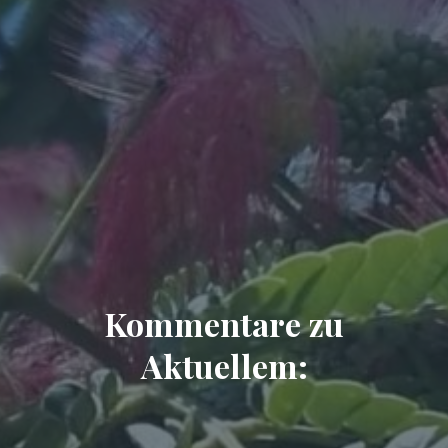
Kommentare zu
Aktuellem: