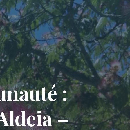
unauté :
Aldeia –