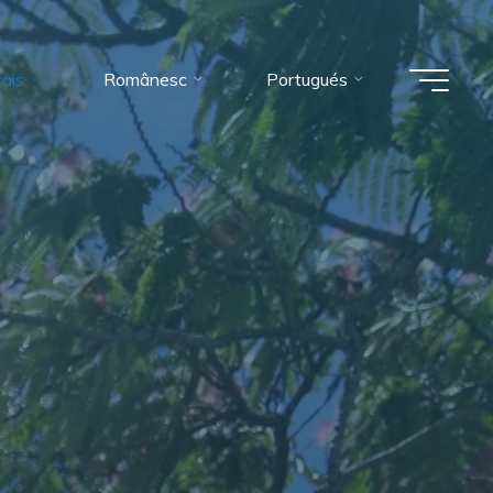
ais
Românesc
Portugués