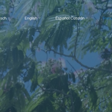
tsch
English
Español Catalán
Franç